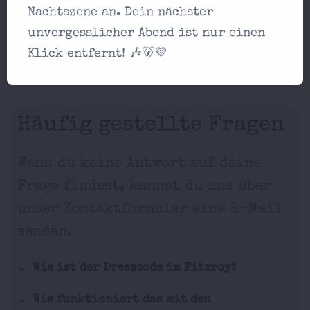
Nachtszene an. Dein nächster
unvergesslicher Abend ist nur einen
Klick entfernt! 🎶🐻💜
Häufig gestellte Fragen
Wenn du keine Antwort auf deine
Frage findest, kannst du uns über
unser Kontaktformular eine E-Mail
senden.
Wie ist der Dresscode im Fitzroy?
Wie funktioniert das mit den