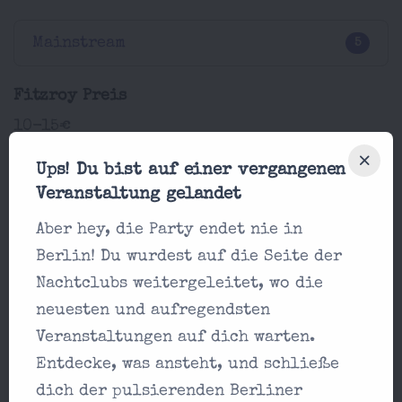
Mainstream
5
Fitzroy Preis
10-15€
Fitzroy Standort
Ups! Du bist auf einer vergangenen
Veranstaltung gelandet
S-Bahn Bogen 46, Holzmarktstraße 15, 10179
Berlin
Aber hey, die Party endet nie in
Berlin! Du wurdest auf die Seite der
ANZEIGE
Nachtclubs weitergeleitet, wo die
neuesten und aufregendsten
Veranstaltungen auf dich warten.
Entdecke, was ansteht, und schließe
dich der pulsierenden Berliner