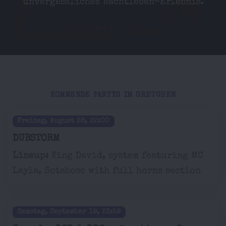
unvergessliches Nachtleben-Erlebnis.
KOMMENDE PARTYS IM GRETCHEN
Freitag, August 28, 22:00
DUBSTORM
Lineup:
King David, system featuring MC
Layla, Sotabosc with full horns section
Samstag, September 19, 23:59