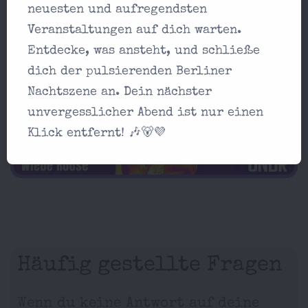
Obentrautstraße 19-21, 10963 Berlin
neuesten und aufregendsten
Veranstaltungen auf dich warten.
ANZEIGE
Entdecke, was ansteht, und schließe
dich der pulsierenden Berliner
Nachtszene an. Dein nächster
unvergesslicher Abend ist nur einen
Klick entfernt! 🎶🐻💜
Häufig gestellte Fragen
Wenn du keine Antwort auf deine