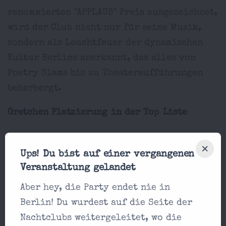
renommierten "APPLAUS" Preis ausgezeichnet,
wird der Club nicht nur für seine Musik,
sondern als Leuchtfeuer der dynamischen
Kultur Berlins anerkannt, das alles von
Poetry Slams bis zu Theateraufführungen
beherbergt.
Gretchen Platzierung in der Top Liste
Techno
10
Ups! Du bist auf einer vergangenen
Veranstaltung gelandet
Gretchen Preis
Aber hey, die Party endet nie in
12-20€
Berlin! Du wurdest auf die Seite der
Gretchen Standort
Nachtclubs weitergeleitet, wo die