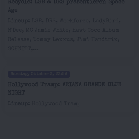
Recycle: LSB & DRS präsentieren Space
Age
Lineup:
LSB, DRS, Workforce, LadyBird,
N'Dee, MC Jamie White, Hawt Coco Album
Release, Tommy Lexxus, Jimi Handtrix,
SCHNITT,...
Samstag, Oktober 3, 23:59
Hollywood Tramp: ARIANA GRANDE CLUB
NIGHT
Lineup:
Hollywood Tramp