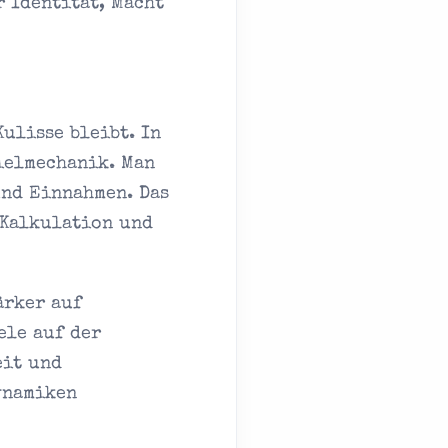
r Identität, Macht
Kulisse bleibt. In
ielmechanik. Man
und Einnahmen. Das
 Kalkulation und
ärker auf
ele auf der
eit und
ynamiken