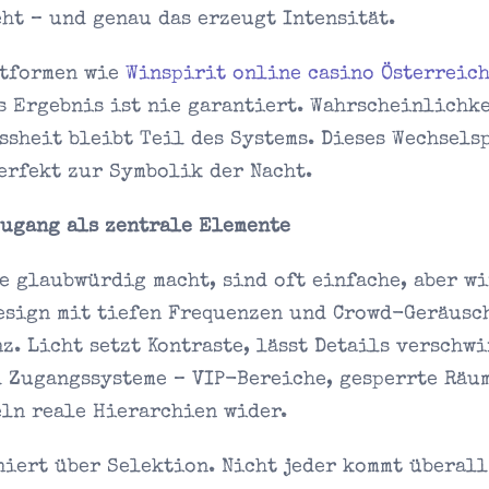
eht – und genau das erzeugt Intensität.
ttformen wie
Winspirit online casino Österreic
s Ergebnis ist nie garantiert. Wahrscheinlichk
ssheit bleibt Teil des Systems. Dieses Wechsels
erfekt zur Symbolik der Nacht.
Zugang als zentrale Elemente
e glaubwürdig macht, sind oft einfache, aber w
esign mit tiefen Frequenzen und Crowd-Geräusc
z. Licht setzt Kontraste, lässt Details verschw
d Zugangssysteme – VIP-Bereiche, gesperrte Räu
ln reale Hierarchien wider.
iert über Selektion. Nicht jeder kommt überall