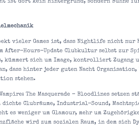
ht ist dort kein Hintergrund, sondern Bühne fü
ielmechanik
ekt vieler Games ist, dass Nightlife nicht nur 
em After-Hours-Update Clubkultur selbst zur Sp
s, kümmert sich um Image, kontrolliert Zugang 
an, dass hinter jeder guten Nacht Organisation,
tion stehen.
Vampire: The Masquerade – Bloodlines setzen st
, dichte Clubräume, Industrial-Sound, Machtspi
geht es weniger um Glamour, mehr um Zugehörigk
nzfläche wird zum sozialen Raum, in dem sich D