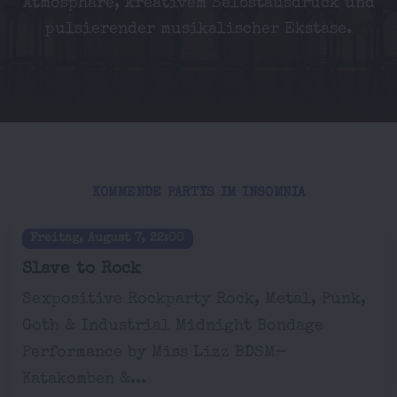
Atmosphäre, kreativem Selbstausdruck und
pulsierender musikalischer Ekstase.
KOMMENDE PARTYS IM INSOMNIA
Freitag, August 7, 22:00
Slave to Rock
Sexpositive Rockparty Rock, Metal, Punk,
Goth & Industrial Midnight Bondage
Performance by Miss Lizz BDSM-
Katakomben &...