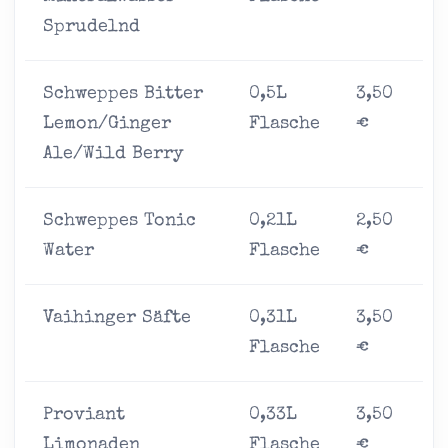
Sprudelnd
Schweppes Bitter
0,5L
3,50
Lemon/Ginger
Flasche
€
Ale/Wild Berry
Schweppes Tonic
0,21L
2,50
Water
Flasche
€
Vaihinger Säfte
0,31L
3,50
Flasche
€
Proviant
0,33L
3,50
Limonaden
Flasche
€