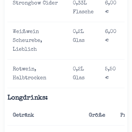
Strongbow Cider
0,33L
6,00
Flasche
€
Weißwein
0,2L
6,00
Scheurebe,
Glas
€
Lieblich
Rotwein,
0,2L
5,50
Halbtrocken
Glas
€
Longdrinks:
Getränk
Größe
Prei