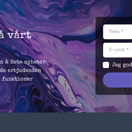
Namn *
å vårt
E-post *
n & Heta nyheter
Jag go
da erbjudanden
a funktioner