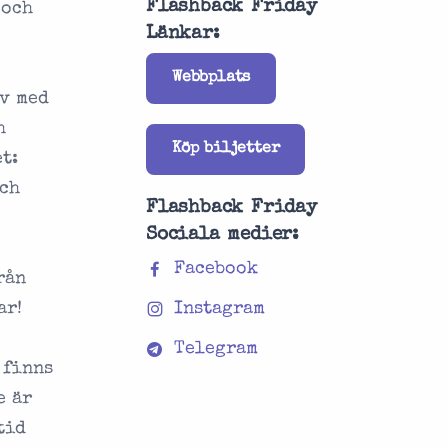
Flashback Friday
 och
Länkar:
Webbplats
lv med
h
Köp biljetter
t:
och
Flashback Friday
Sociala medier:
Facebook
rån
ar!
Instagram
Telegram
 finns
e är
tid