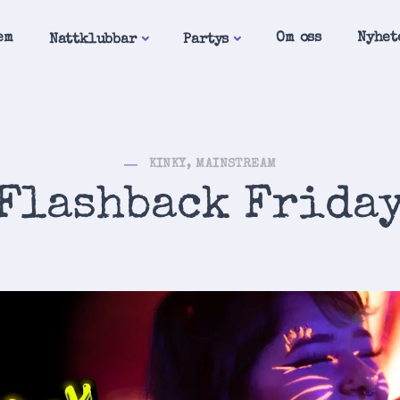
em
Om oss
Nyhet
Nattklubbar
Partys
KINKY, MAINSTREAM
Flashback Frida