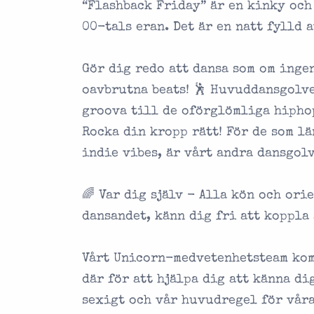
“Flashback Friday” är en kinky och
00-tals eran. Det är en natt fylld 
Gör dig redo att dansa som om ingen
oavbrutna beats! 🕺 Huvuddansgolve
groova till de oförglömliga hiphop
Rocka din kropp rätt! För de som lä
indie vibes, är vårt andra dansgolv
🌈 Var dig själv - Alla kön och or
dansandet, känn dig fri att koppla
Vårt Unicorn-medvetenhetsteam kom
där för att hjälpa dig att känna di
sexigt och vår huvudregel för vår