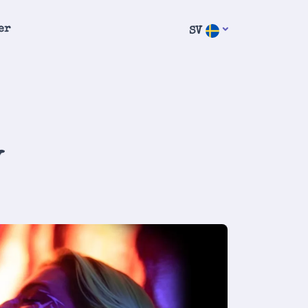
er
SV
y