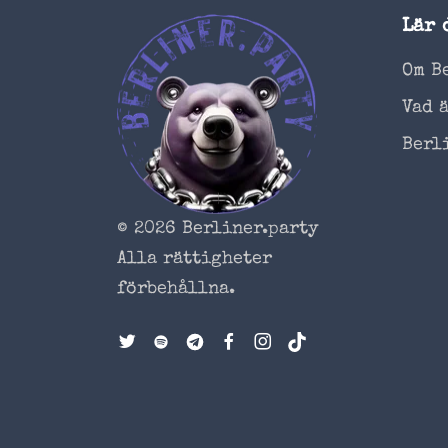
Lär 
Om B
Vad 
Berl
© 2026 Berliner.party
Alla rättigheter
förbehållna.