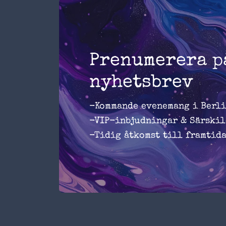
Prenumerera p
nyhetsbrev
-Kommande evenemang i Berli
-VIP-inbjudningar & Särskil
-Tidig åtkomst till framtid