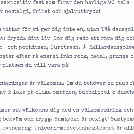
 sexpositiv fest som firar den härliga 90-tals-
av nostalgi, frihet och självuttryck!
 tittar för vi ger dig inte en, utan TVÅ dansgo
t: Krydda ditt liv! Gör dig redo att röra dig oc
- och pophitsen, Eurotrash, 🎸 Källardansgolve
ngtar efter rå energi från rock, metal, grunge 
 platsen du vill vara på!
ienteringar är välkomna. Om du behöver en paus f
 av & leka på olika områden, bubbelpool & dusch
mer att välkomna dig med en välkomstdrink och
g bekväm och trygg. Samtycke är sexigt! Samtyck
a evenemang! Unicorn-medvetenhetsteamet är all