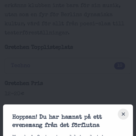
erkänns klubben inte bara för sin musik,
utan som en fyr för Berlins dynamiska
kultur, värd för allt från poesi-slam till
teaterföreställningar.
Gretchen Topplisteplats
Techno
10
Gretchen Pris
12-20€
Gretchen Läge
Hoppsan! Du har hamnat på ett
Obentrautstraße 19-21, 10963 Berlin
evenemang från det förflutna
ANNONS