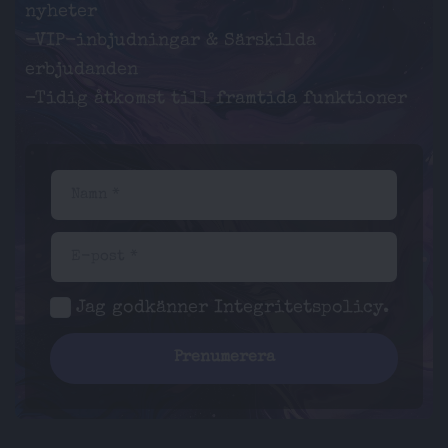
nyheter
-VIP-inbjudningar & Särskilda
erbjudanden
-Tidig åtkomst till framtida funktioner
Namn *
E-post *
Jag godkänner
Integritetspolicy
.