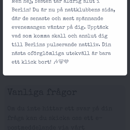
Men hej, festen tar aldrig slut i
Berlin! Du är nu på nattklubbens sida,
där de senaste och mest spännande
evenemangen väntar på dig. Upptäck
vad som komma skall och anslut dig
till Berlins pulserande nattliv. Din
nästa oförglömliga utekväll är bara
ett klick bort! 🎶🐻💜
Vanliga frågor
Om du inte hittar ett svar på din
fråga kan du skicka oss ett e-
postmeddelande via vårt