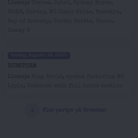
Lineup:
Teebee, Jubei, Sydney Bryce,
KRÆK, Survey, MC Jamie White, Nassstya,
Ray of Anarchy, Giotto Beattz, Genoe,
Sammy B
Fredag, Augusti 28, 22:00
DUBSTORM
Lineup:
King David, system featuring MC
Layla, Sotabosc with full horns section
Fler partys på Gretchen