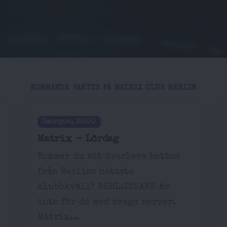
KOMMANDE PARTYS PÅ MATRIX CLUB BERLIN
Imorgon, 22:00
Matrix - Lördag
Kommer du att överleva hettan
från Berlins hetaste
klubbkväll? BERL.INSANE är
inte för de med svaga nerver.
Matrix...