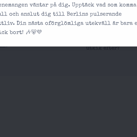
Hur är dryckespri
enemangen väntar på dig. Upptäck vad som komma
-postmeddelande
all och anslut dig till Berlins pulserande
r.
Finns det några å
ttliv. Din nästa oförglömliga utekväll är bara 
komma in på klubb
förvänta mig?
ick bort! 🎶🐻💜
Finns det en speci
in?
utkik efter?