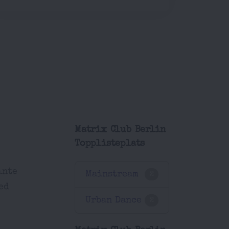
Matrix Club Berlin
Topplisteplats
inte
Mainstream
2
ed
Urban Dance
2