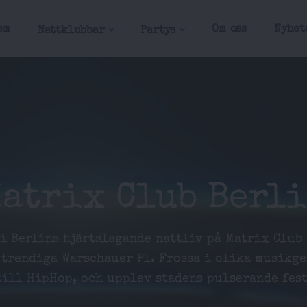
em
Om oss
Nyhet
Nattklubbar
Partys
atrix Club Berl
 i Berlins hjärtslagande nattliv på Matrix Club 
 trendiga Warschauer Pl. Frossa i olika musikge
till HipHop, och upplev stadens pulserande fest