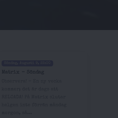
Söndag, Augusti 9, 22:00
Matrix - Söndag
Observera! – En ny vecka
kommer; det är dags att
RELOADA! På Matrix slutar
helgen inte förrän måndag
morgon, så...