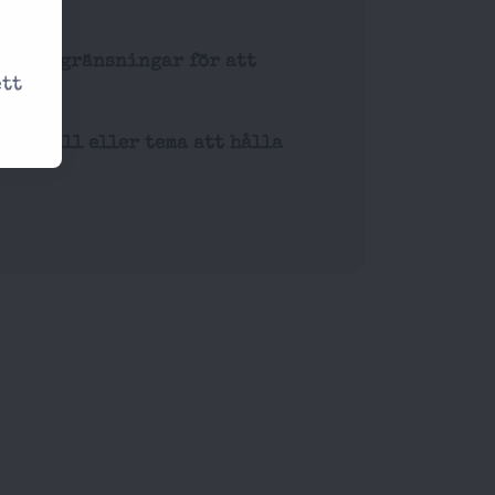
serna?
ldersbegränsningar för att
ett
en?
ell kväll eller tema att hålla