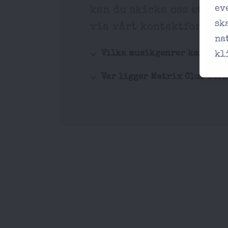
ev
kan du skicka oss ett e
sk
via vårt kontaktformulä
na
Vilka musikgenrer kan jag 
kl
Var ligger Matrix Club Berl