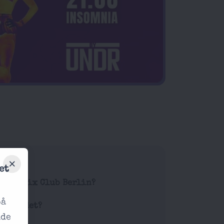
et
å Matrix Club Berlin?
på
 inträdet?
nde