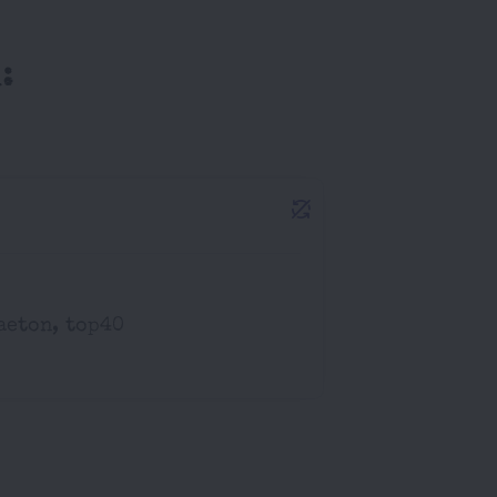
:
aeton, top40