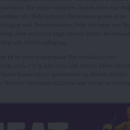
plevelse för varje besökare. Genom åren har Ma
WestBam och Underground Resistance grace sina
erligare med framträdanden från artister som Ne
nämna, dess centrala läge precis under Warschau
ndig och lättillgänglig.
ix åt är dess engagemang för variation och
ik, pop, r''n''b, hip hop, old school låtar elle
. Deras temakvällar garanterar en fräsch känsla 
 ''Reload'' söndagskvällarna som lovar en elekt