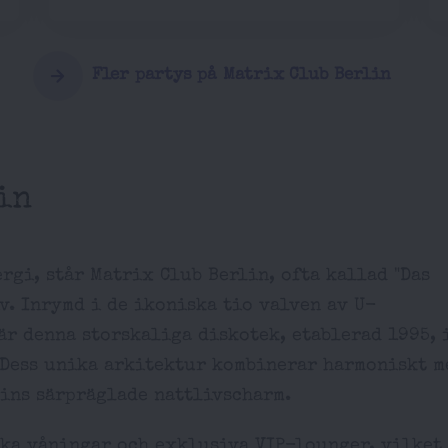
Fler partys på Matrix Club Berlin
in
rgi, står Matrix Club Berlin, ofta kallad "Das
iv. Inrymd i de ikoniska tio valven av U-
r denna storskaliga diskotek, etablerad 1995, 
 Dess unika arkitektur kombinerar harmoniskt m
ins särpräglade nattlivscharm.
ska våningar och exklusiva VIP-lounger, vilket