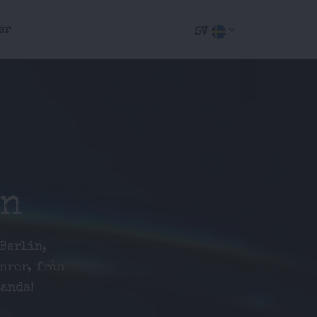
er
SV
in
Berlin,
nrer, från
anda!