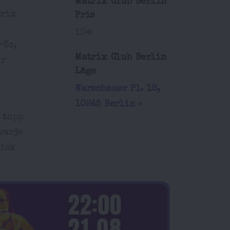
Matrix Club Berlin
trix
Pris
10€
-Yo,
Matrix Club Berlin
er
Läge
Warschauer Pl. 18,
10245 Berlin
r topp
varje
risk