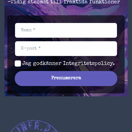
-Tidig åtkomst till framtida funktioner
Namn *
E-post *
Jag godkänner
Integritetspolicy
.