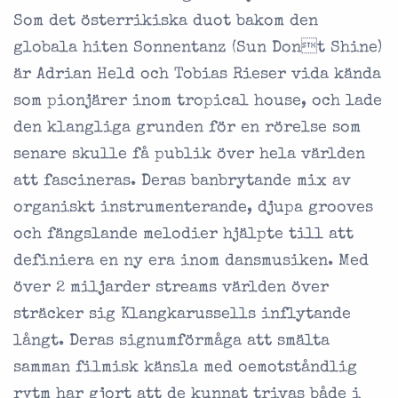
Som det österrikiska duot bakom den
globala hiten Sonnentanz (Sun Dont Shine)
är Adrian Held och Tobias Rieser vida kända
som pionjärer inom tropical house, och lade
den klangliga grunden för en rörelse som
senare skulle få publik över hela världen
att fascineras. Deras banbrytande mix av
organiskt instrumenterande, djupa grooves
och fängslande melodier hjälpte till att
definiera en ny era inom dansmusiken. Med
över 2 miljarder streams världen över
sträcker sig Klangkarussells inflytande
långt. Deras signumförmåga att smälta
samman filmisk känsla med oemotståndlig
rytm har gjort att de kunnat trivas både i