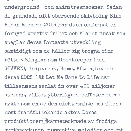
underground- och mainstreamscener. Sedan
de grundade sitt oberoende skivbolag Bias
Beach Records 2019 har duon omfamnat en
förnyad kreativ frihet och släppt musik som
speglar deras fortsatta utveckling
samtidigt som de håller sig trogna sina
rötter. Singlar som Ghostkeeper (med
GIVVEN), Shipwreck, Home, Afterglow och
deras 2025-låt Let Me Come To Life har
tillsammans samlat in över 400 miljoner
streams, vilket ytterligare befäster deras
rykte som en av den elektroniska musikens
mest framåtblickande akter. Deras
produktionerkännetecknade av frodiga
synthtexturer, suggestiva melodier och ett