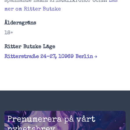
spännande namn. Kristallkronor och...
Läs
mer om Ritter Butzke
Åldersgräns
18+
Ritter Butzke Läge
Ritterstraße 24-27, 10969 Berlin
Prenumerera på vårt
nyhetsbrev