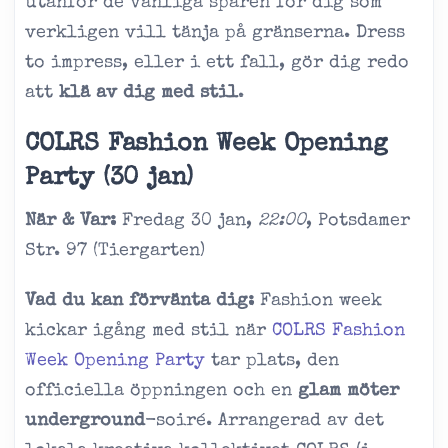
utanför de vanliga spåren för dig som
verkligen vill tänja på gränserna. Dress
to impress, eller i ett fall, gör dig redo
att
klä av dig med stil
.
COLRS Fashion Week Opening
Party (30 jan)
När & Var:
Fredag 30 jan,
22:00
, Potsdamer
Str. 97 (Tiergarten)
Vad du kan förvänta dig:
Fashion week
kickar igång med stil när
COLRS Fashion
Week Opening Party
tar plats, den
officiella öppningen och en
glam möter
underground
-soiré. Arrangerad av det