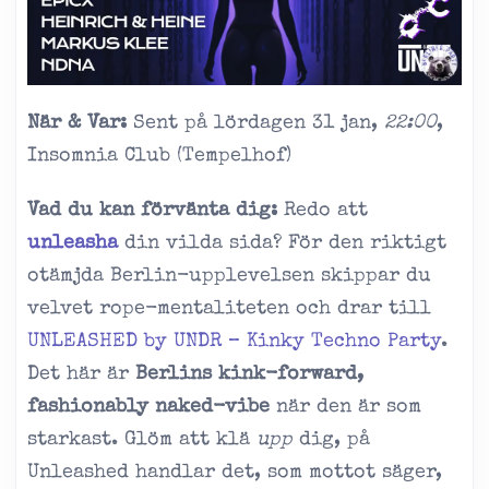
När & Var:
Sent på lördagen 31 jan,
22:00
,
Insomnia Club (Tempelhof)
Vad du kan förvänta dig:
Redo att
unleasha
din vilda sida? För den riktigt
otämjda Berlin-upplevelsen skippar du
velvet rope-mentaliteten och drar till
UNLEASHED by UNDR – Kinky Techno Party
.
Det här är
Berlins kink-forward,
fashionably naked-vibe
när den är som
starkast. Glöm att klä
upp
dig, på
Unleashed handlar det, som mottot säger,