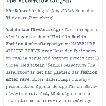
The Aftershow (31 jan)
När & Var:
Lördag 31 jan,
21:00
, Haus der
Visionäre (Kreuzberg)
Vad du kan förvänta dig:
Efter lördagens
visningar tar den officiella
Berlin
Fashion Week-afterpartyn
av
HADERLUMP
ATELIER BERLIN över Haus der Visionäre
,
en rymlig venue vid vattnet precis intill
Spree. Med titeln "
Berlin Selectors, The
Aftershow
" är det här platsen där
fashion
möter rave
. Efter Haderlumps runway-
presentation öppnar de upp för en nästa-
nivå-immersiv fest, tänk dig en enorm
lekplats som pulserar av konstnärliga