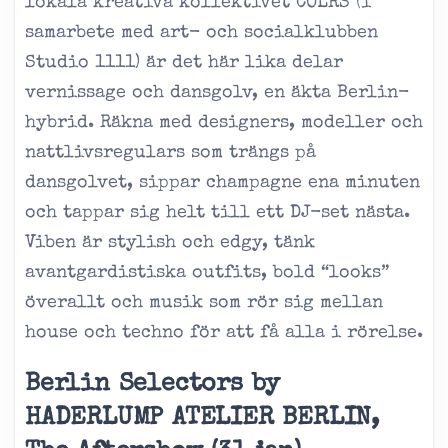
lokala kreativa kollektivet COLRS (i
samarbete med art- och socialklubben
Studio 1111) är det här lika delar
vernissage och dansgolv, en äkta Berlin-
hybrid. Räkna med designers, modeller och
nattlivsregulars som trängs på
dansgolvet, sippar champagne ena minuten
och tappar sig helt till ett DJ-set nästa.
Viben är stylish och edgy, tänk
avantgardistiska outfits, bold “looks”
överallt och musik som rör sig mellan
house och techno för att få alla i rörelse.
Berlin Selectors by
HADERLUMP ATELIER BERLIN,