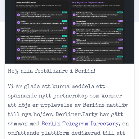
Hej, alla festälskare i Berlin!
Vi är glada att kunna meddela ett
spännande nytt partnerskap som kommer
att höja er upplevelse av Berlins nattliv
till nya höjder. Berliner.Party har gått
samman med
Berlin Telegram Directory
, en
omfattande plattform dedikerad till att